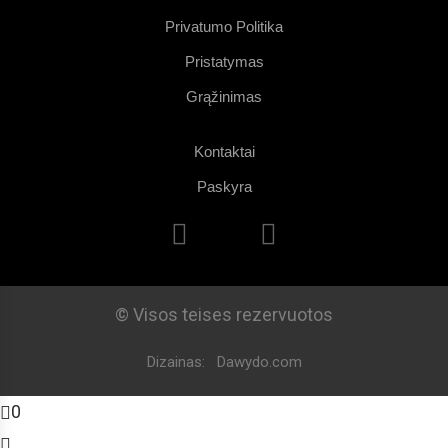
Privatumo Politika
Pristatymas
Grąžinimas
Kontaktai
Paskyra
© Visos teises rezervuotos
Dizainas:
Dawydo.com
0