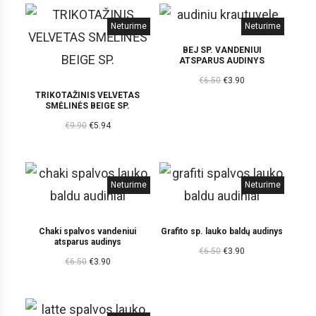
Neturime
Neturime
BEJ SP. VANDENIUI
ATSPARUS AUDINYS
€
6.50
€
3.90
TRIKOTAŽINIS VELVETAS
SMĖLINĖS BEIGE SP.
€
9.90
€
5.94
Neturime
Neturime
Chaki spalvos vandeniui
Grafito sp. lauko baldų audinys
atsparus audinys
€
6.50
€
3.90
€
6.50
€
3.90