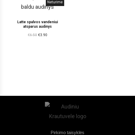
Neturime
Latte spalvos vandeniui
atsparus audinys
€
6.50
€
3.90
Pirkimo taisyklės