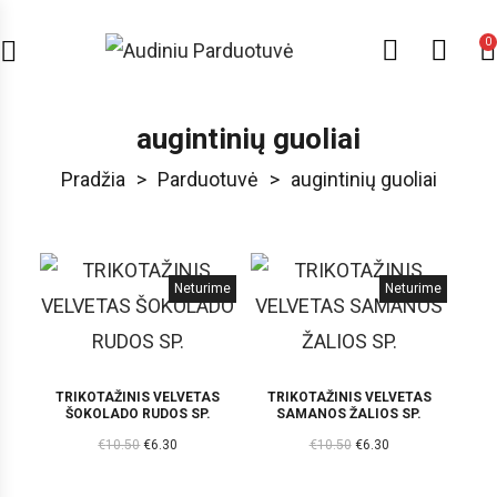
0
augintinių guoliai
Pradžia
>
Parduotuvė
>
augintinių guoliai
Neturime
Neturime
TRIKOTAŽINIS VELVETAS
TRIKOTAŽINIS VELVETAS
ŠOKOLADO RUDOS SP.
SAMANOS ŽALIOS SP.
€
10.50
€
6.30
€
10.50
€
6.30