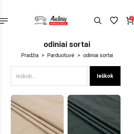
0
odiniai sortai
Pradžia
>
Parduotuvė
>
odiniai sortai
Ieškok