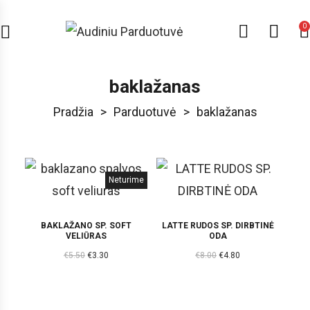
0
baklažanas
Pradžia
>
Parduotuvė
>
baklažanas
Neturime
BAKLAŽANO SP. SOFT
LATTE RUDOS SP. DIRBTINĖ
VELIŪRAS
ODA
€
5.50
€
3.30
€
8.00
€
4.80