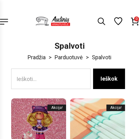
0
Spalvoti
Pradžia
>
Parduotuvė
>
Spalvoti
Ieškok
Akcija!
Akcija!