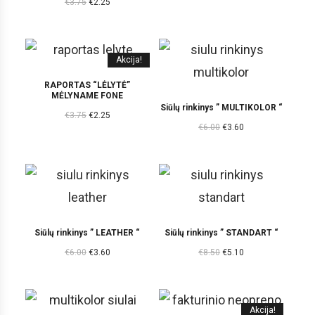
€
3.75
€
2.25
Akcija!
RAPORTAS “LĖLYTĖ”
MĖLYNAME FONE
Siūlų rinkinys ” MULTIKOLOR “
€
3.75
€
2.25
€
6.00
€
3.60
Siūlų rinkinys ” LEATHER “
Siūlų rinkinys ” STANDART “
€
6.00
€
3.60
€
8.50
€
5.10
Akcija!