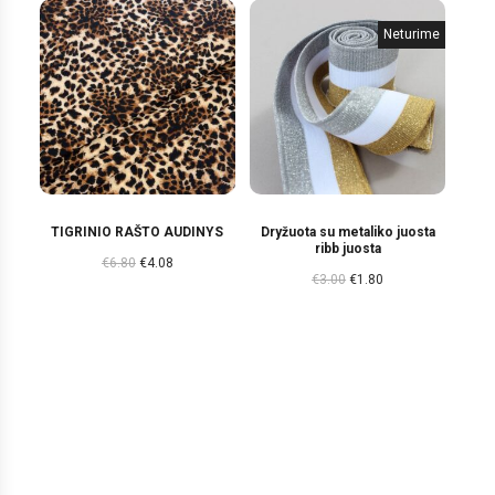
Neturime
TIGRINIO RAŠTO AUDINYS
Dryžuota su metaliko juosta
ribb juosta
€
6.80
€
4.08
€
3.00
€
1.80