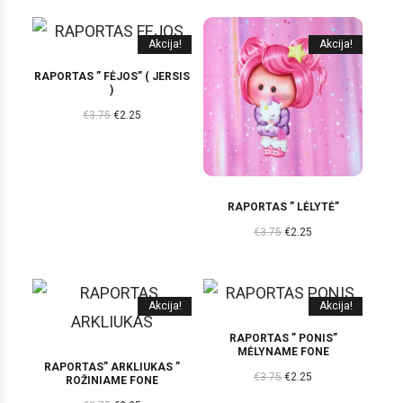
Akcija!
Akcija!
RAPORTAS ” FĖJOS” ( JERSIS
)
€
3.75
€
2.25
RAPORTAS ” LĖLYTĖ”
€
3.75
€
2.25
Akcija!
Akcija!
RAPORTAS ” PONIS”
MĖLYNAME FONE
RAPORTAS” ARKLIUKAS ”
€
3.75
€
2.25
ROŽINIAME FONE