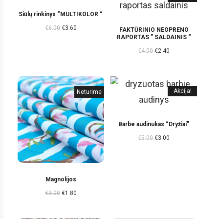
Siūlų rinkinys “MULTIKOLOR “
€
6.00
€
3.60
FAKTŪRINIO NEOPRENO
RAPORTAS ” SALDAINIS “
€
4.00
€
2.40
Akcija!
Neturime
Barbe audinukas “Dryžiai”
€
5.00
€
3.00
Magnolijos
€
3.00
€
1.80