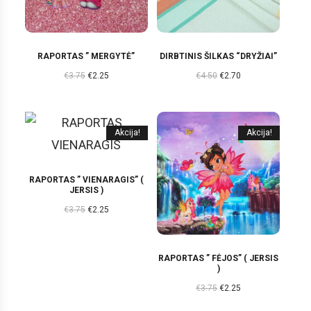
RAPORTAS ” MERGYTĖ”
DIRBTINIS ŠILKAS “DRYŽIAI”
€
3.75
€
2.25
€
4.50
€
2.70
Akcija!
Akcija!
RAPORTAS ” VIENARAGIS” (
JERSIS )
€
3.75
€
2.25
RAPORTAS ” FĖJOS” ( JERSIS
)
€
3.75
€
2.25