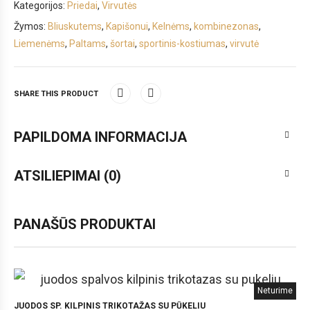
Kategorijos:
Priedai
,
Virvutės
Žymos:
Bliuskutems
,
Kapišonui
,
Kelnėms
,
kombinezonas
,
Liemenėms
,
Paltams
,
šortai
,
sportinis-kostiumas
,
virvutė
SHARE THIS PRODUCT
PAPILDOMA INFORMACIJA
ATSILIEPIMAI (0)
PANAŠŪS PRODUKTAI
Neturime
JUODOS SP. KILPINIS TRIKOTAŽAS SU PŪKELIU