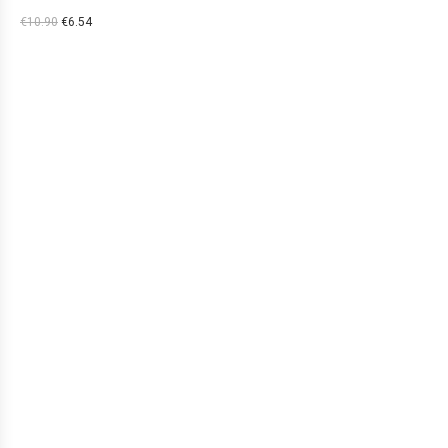
€
10.90
€
6.54