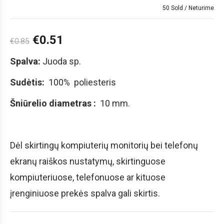
50 Sold
Neturime
€
0.51
€
0.85
Spalva:
Juoda sp.
Sudėtis:
100% poliesteris
Šniūrelio diametras :
10 mm.
Dėl skirtingų kompiuterių monitorių bei telefonų
ekranų raiškos nustatymų, skirtinguose
kompiuteriuose, telefonuose ar kituose
įrenginiuose prekės spalva gali skirtis.