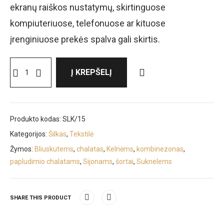
ekranų raiškos nustatymų, skirtinguose
kompiuteriuose, telefonuose ar kituose
įrenginiuose prekės spalva gali skirtis.
Į KREPŠELĮ
Produkto kodas:
SLK/15
Kategorijos:
Šilkas
,
Tekstilė
Žymos:
Bliuskutems
,
chalatas
,
Kelnėms
,
kombinezonas
,
papludimio chalatams
,
Sijonams
,
šortai
,
Suknelems
SHARE THIS PRODUCT