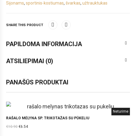
Sijonams
,
sportinis-kostiumas
,
švarkas
,
užtrauktukas
SHARE THIS PRODUCT
PAPILDOMA INFORMACIJA
ATSILIEPIMAI (0)
PANAŠŪS PRODUKTAI
Neturime
RAŠALO MĖLYNA SP. TRIKOTAŽAS SU PŪKELIU
€
10.90
€
6.54