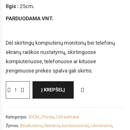
Ilgis :
25cm
.
PARDUODAMA VNT.
Dėl skirtingų kompiuterių monitorių bei telefonų
ekranų raiškos nustatymų, skirtinguose
kompiuteriuose, telefonuose ar kituose
įrenginiuose prekės spalva gali skirtis.
Į KREPŠELĮ
Kategorijos:
30CM.
,
Priedai
,
Užtrauktukai
Žymos:
Bliuskutems
,
Kelnėms
,
kombinezonas
,
Liemenėms
,