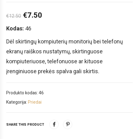
€
7.50
€
12.50
Kodas:
46
Dėl skirtingų kompiuterių monitorių bei telefonų
ekranų raiškos nustatymų, skirtinguose
kompiuteriuose, telefonuose ar kituose
įrenginiuose prekės spalva gali skirtis.
Produkto kodas:
46
Kategorija:
Priedai
SHARE THIS PRODUCT