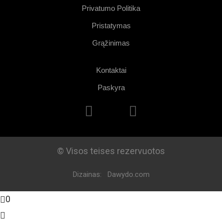
Privatumo Politika
Pristatymas
Grąžinimas
Kontaktai
Paskyra
© Visos teises rezervuotos
Dizainas:
Dawydo.com
0