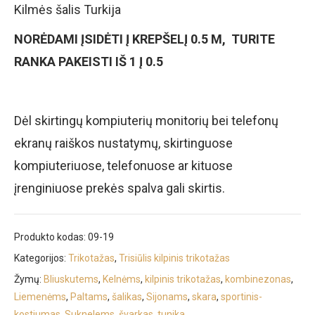
Kilmės šalis Turkija
NORĖDAMI ĮSIDĖTI Į KREPŠELĮ 0.5 M, TURITE
RANKA PAKEISTI IŠ 1 Į 0.5
Dėl skirtingų kompiuterių monitorių bei telefonų
ekranų raiškos nustatymų, skirtinguose
kompiuteriuose, telefonuose ar kituose
įrenginiuose prekės spalva gali skirtis.
Produkto kodas:
09-19
Kategorijos:
Trikotažas
,
Trisiūlis kilpinis trikotažas
Žymų:
Bliuskutems
,
Kelnėms
,
kilpinis trikotažas
,
kombinezonas
,
Liemenėms
,
Paltams
,
šalikas
,
Sijonams
,
skara
,
sportinis-
kostiumas
,
Suknelems
,
švarkas
,
tunika