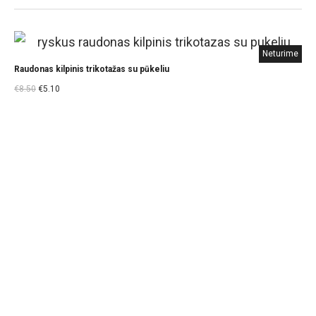
Neturime
Raudonas kilpinis trikotažas su pūkeliu
€
8.50
€
5.10