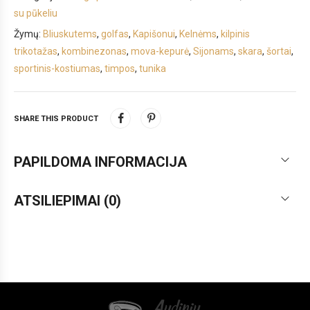
su pūkeliu
Žymų:
Bliuskutems
,
golfas
,
Kapišonui
,
Kelnėms
,
kilpinis
trikotažas
,
kombinezonas
,
mova-kepurė
,
Sijonams
,
skara
,
šortai
,
sportinis-kostiumas
,
timpos
,
tunika
SHARE THIS PRODUCT
PAPILDOMA INFORMACIJA
ATSILIEPIMAI (0)