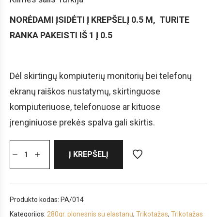
NORĖDAMI ĮSIDĖTI Į KREPŠELĮ 0.5 M, TURITE
RANKA PAKEISTI IŠ 1 Į 0.5
Dėl skirtingų kompiuterių monitorių bei telefonų
ekranų raiškos nustatymų, skirtinguose
kompiuteriuose, telefonuose ar kituose
įrenginiuose prekės spalva gali skirtis.
Į KREPŠELĮ
Produkto kodas:
PA/014
Kategorijos:
280gr. plonesnis su elastanu
,
Trikotažas
,
Trikotažas