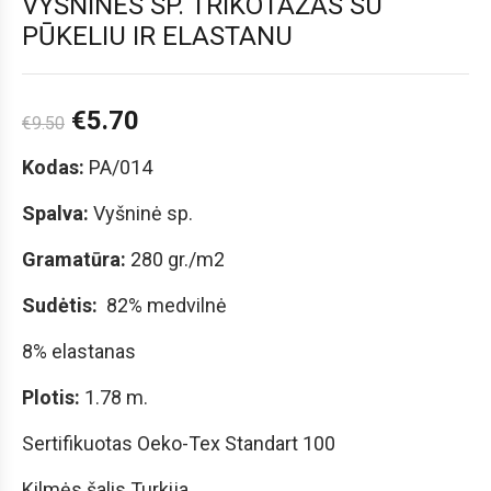
VYŠNINĖS SP. TRIKOTAŽAS SU
PŪKELIU IR ELASTANU
€
5.70
€
9.50
Kodas:
PA/014
Spalva:
Vyšninė sp.
Gramatūra:
280 gr./m2
Sudėtis:
82% medvilnė
8% elastanas
Plotis:
1.78 m.
Sertifikuotas Oeko-Tex Standart 100
Kilmės šalis Turkija