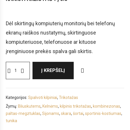
Dėl skirtingų kompiuterių monitorių bei telefonų
ekranų raiškos nustatymų, skirtinguose
kompiuteriuose, telefonuose ar kituose
įrenginiuose prekės spalva gali skirtis.
Į KREPŠELĮ
Kategorijos:
Spalvoti kilpiniai
,
Trikotažas
Žymų:
Bliuskutems
,
Kelnėms
,
kilpinis trikotažas
,
kombinezonas
,
paltas-megztuklas
,
Sijonams
,
skara
,
šortai
,
sportinis-kostiumas
,
tunika