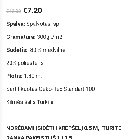
€
7.20
€
12.00
Spalva:
Spalvotas sp.
Gramatūra:
300gr./m2
Sudėtis:
80 % medvilnė
20% poliesteris
Plotis:
1.80 m.
Sertifikuotas Oeko-Tex Standart 100
Kilmės šalis Turkija
NORĖDAMI ĮSIDĖTI Į KREPŠELĮ 0.5 M, TURITE
RANKA PAKEISTI IŠ 1 Į 0.5